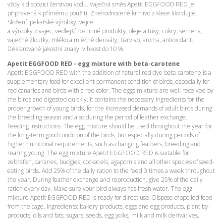
vždy k dispozici čerstvou vodu. Vaječná směs Apetit EGGFOOD RED je
připravená k přímému použití. Znehodnocené krmivo z klece likvidujte.
Složení: pekařské výrobky, vejce
a výrobky z vajec, vedlejší rostlinné produkty, oleje a tuky, cukry, semena,
vaječné žloutky, mléko a mléčné deriváty, barvivo, aroma, antioxidant.
Deklarované jakostní znaky: vlhkost do 10 %.
Apetit EGGFOOD RED - egg mixture with beta-carotene
Apetit EGGFOOD RED with the addition of natural red dye beta-carotene is a
supplementary food for excellent permanent condition of birds, especially for
red canaries and birds with a red color. The eggs mixture are well received by
the birds and digested quickly. It contains the necessary ingredients for the
proper growth of young birds, for the increased demands of adult birds during
the breeding season and also during the period of feather exchange.
Feeding instructions: The egg mixture should be used throughout the year for
the long-term good condition of the birds, but especially during periods of
higher nutritional requirements, such as changing feathers, breeding and
rearing young. The egg mixture Apetit EGGFOOD RED is suitable for
zebrafish, canaries, budgies, cockatiels, agapornis and all other species of seed-
eating birds. Add 25% of the daily ration to the feed 3 times a week throughout
the year. During feather exchange and reproduction, give 25% of the daily
ration every day. Make sure your bird always has fresh water. The egg
mixture Apetit EGGFOOD RED is ready for direct use. Dispose of spoiled feed
from the cage. Ingredients: bakery products, eggs and egg products, plant by-
products, oils and fats, sugars, seeds, egg yolks, milk and milk derivatives,