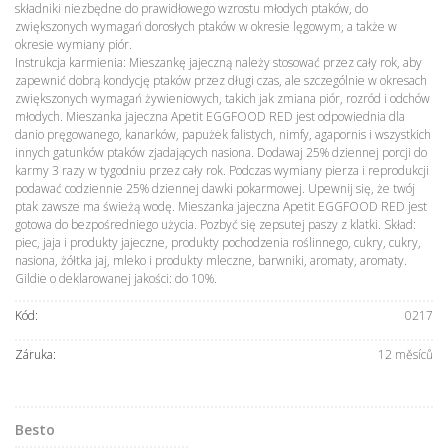
składniki niezbędne do prawidłowego wzrostu młodych ptaków, do
zwiększonych wymagań dorosłych ptaków w okresie lęgowym, a także w
okresie wymiany piór.
Instrukcja karmienia: Mieszankę jajeczną należy stosować przez cały rok, aby
zapewnić dobrą kondycję ptaków przez długi czas, ale szczególnie w okresach
zwiększonych wymagań żywieniowych, takich jak zmiana piór, rozród i odchów
młodych. Mieszanka jajeczna Apetit EGGFOOD RED jest odpowiednia dla
danio pręgowanego, kanarków, papużek falistych, nimfy, agapornis i wszystkich
innych gatunków ptaków zjadających nasiona. Dodawaj 25% dziennej porcji do
karmy 3 razy w tygodniu przez cały rok. Podczas wymiany pierza i reprodukcji
podawać codziennie 25% dziennej dawki pokarmowej. Upewnij się, że twój
ptak zawsze ma świeżą wodę. Mieszanka jajeczna Apetit EGGFOOD RED jest
gotowa do bezpośredniego użycia. Pozbyć się zepsutej paszy z klatki. Skład:
piec, jaja i produkty jajeczne, produkty pochodzenia roślinnego, cukry, cukry,
nasiona, żółtka jaj, mleko i produkty mleczne, barwniki, aromaty, aromaty.
Gildie o deklarowanej jakości: do 10%.
Kód:
0217
Záruka:
12 měsíců
Besto