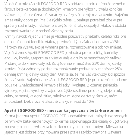
Vaječné krmivo Apetit EGGFOOD RED s prídavkom prírodného červeného
farbiva beta-karotén je doplnkovým krmivom pre výbornú trvalú kondíciu
vtákov, najmä pre červené kanáriky a vtáky s červeným zafarbením. Vaječnú
zmes vtáky dobre prijímajú a rýchlo trávia. Obsahuje potrebné zložky pre
správny rast mladých vtákov, pre zvýšené nároky dospelých vtákov v období
rozmnožovania a aj v období výmeny peria.
Kŕmny návod: Vaječnú zmes je vhodné používať v priebehu celého roka pre
dlhodobú dobrú kondíciu vtákov, predovšetkým však v obdobiach väčších
nárokov na výživu, ako je výmena perie, rozmnožovanie a odchov mláďat.
Vaječná zmes Apetit EGGFOOD RED je vhodná pre zebričky, kanáriky,
andulky, korely, agapornisa a všetky ďalšie druhy semenožravých vtákov.
Pridávajte do krmiva celý rok 3x týždenne v množstve 25% dennej dávky
krmiva. Počas výmeny peria a rozmnožovanie podávajte v množstve 25%
dennej kŕmnej dávky každý deň. Uistite sa, že má váš vták vždy k dispozícii
čerstvú vodu. Vaječná zmes Apetit EGGFOOD RED je pripravená na priame
použitie. Znehodnotené krmivo z klietky likvidujte. Zloženie: pekárske
výrobky, vajcia a výrobky z vajec, vedľajšie rastlinné produkty, oleje a tuky,
cukry, semená, vaječné žĺtky, mlieko a mliečne deriváty, farbivo, arómu,
antioxidant. Deklarované akostné znaky: vlhkosť do 10%.
Apetit EGGFOOD RED - mieszanka jajeczna z beta-karotenem
Karma jajeczna Apetit EGGFOOD RED z dodatkiem naturalnych czerwonych
barwników beta-karotenowych to karma zapewniająca doskonałą, długotrwałą
kondycję ptakom, zwłaszcza kanarkom rudym i ptakom rudym. Mieszanka
jajeczna jest dobrze przyjmowana przez ptaki i szybko trawiona. Zawiera