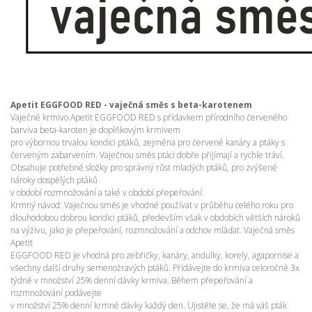
Apetit EGGFOOD RED - vaječná směs s beta-karotenem
Vaječné krmivo Apetit EGGFOOD RED s přídavkem přírodního červeného
barviva beta-karoten je doplňkovým krmivem
pro výbornou trvalou kondici ptáků, zejména pro červené kanáry a ptáky s
červeným zabarvením. Vaječnou směs ptáci dobře přijímají a rychle tráví.
Obsahuje potřebné složky pro správný růst mladých ptáků, pro zvýšené
nároky dospělých ptáků
v období rozmnožování a také v období přepeřování.
Krmný návod: Vaječnou směs je vhodné používat v průběhu celého roku pro
dlouhodobou dobrou kondici ptáků, především však v obdobích větších nároků
na výživu, jako je přepeřování, rozmnožování a odchov mláďat. Vaječná směs
Apetit
EGGFOOD RED je vhodná pro zebřičky, kanáry, andulky, korely, agapornise a
všechny další druhy semenožravých ptáků. Přidávejte do krmiva celoročně 3x
týdně v množství 25% denní dávky krmiva. Během přepeřování a
rozmnožování podávejte
v množství 25% denní krmné dávky každý den. Ujistěte se, že má váš pták