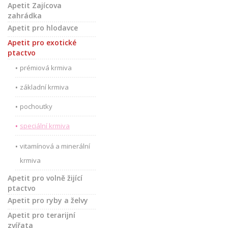
Apetit Zajícova
zahrádka
Apetit pro hlodavce
Apetit pro exotické
ptactvo
prémiová krmiva
základní krmiva
pochoutky
speciální krmiva
vitamínová a minerální
krmiva
Apetit pro volně žijící
ptactvo
Apetit pro ryby a želvy
Apetit pro terarijní
zvířata