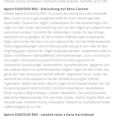
colorant, aroma, antioxidant. Declared quality features: humidity up to 10%.
Apetit EGGFOOD RED - Eimischung mit Beta-Carotin
Eifutter Apetit EGGFOOD RED mit Zusatz des natürlichen roten Farbstoffs
Beta-Carotin ist ein Ergänzungsfuttermittel für einen hervorragenden
dauerhaften Zustand von Vögeln, insbesondere für rote Kanarienvögel und
Vögel mit roter Farbe. Die Eimischung wird von den Vögeln gut aufgenommen
und schnell verdaut. Es enthält die notwendigen Zutaten für das richtige
Wachstum von Jungvögeln, für die erhöhten Anforderungen erwachsener
Vögel während der Brutzeit und auch während der Zeit des Federaustauschs.
Fütterungsanweisungen: Die Eimischung sollte das ganze Jahr über für den
langfristig guten Zustand der Vögel verwendet werden, insbesondere aber in
Zeiten mit höherem Nährstoffbedarf, wie Federwechsel, Zucht und Aufzucht
von Jungen. Die Eimischung Apetit EGGFOOD RED eignet sich für
Zebrafische, Kanarienvögel, Wellensittiche, Nymphensittiche, Agapornis und
alle anderen Arten von samenfressenden Vögeln. Fügen Sie dem Futter das
ganze Jahr über dreimal pro Woche 25% der Tagesration hinzu. Geben Sie
während des Federaustauschs und der Fortpflanzung täglich 25% der
Tagesration. Stellen Sie sicher, dass Ihr Vogel immer frisches Wasser hat. Die
Eimischung Apetit EGGFOOD RED ist direkt einsatzbereit. Verdorbenes
Futter aus dem Käfig entsorgen. Zutaten: Backwaren, Eier und Eiprodukte,
pflanzliche Nebenprodukte, Öle und Fette, Zucker, Samen, Eigelb, Milch und
Milchderivate, Farbstoff, Aroma, Antioxidans. Deklarierte Qualitätsmerkmale:
Luftfeuchtigkeit bis zu 10%.
Apetit EGGFOOD RED - vaječná zmes s beta-karoténom