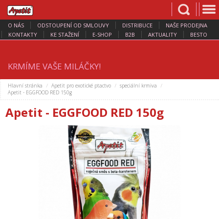
O NÁS
ODSTOUPENÍ OD SMLOUVY
DISTRIBUCE
NAŠE PRODEJNA
KONTAKTY
KE STAŽENÍ
E-SHOP
B2B
AKTUALITY
BESTO
KRMÍME VAŠE MILÁČKY!
Hlavní stránka
Apetit pro exotické ptactvo
speciální krmiva
Apetit - EGGFOOD RED 150g
Apetit - EGGFOOD RED 150g