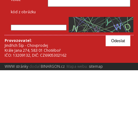
kód z obrázku
Provozovatel:
Odeslat
Jindřich Šíp - Chovprodej
Krále Jana 274, 583 01 Chotěboř
IČO: 13209132, DIČ: CZ6905302162
WWW stránky
dodal
BINARGON.cz
Mapa webu:
sitemap