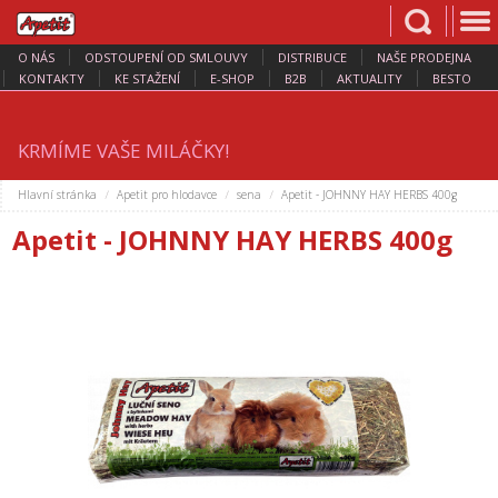
O NÁS
ODSTOUPENÍ OD SMLOUVY
DISTRIBUCE
NAŠE PRODEJNA
KONTAKTY
KE STAŽENÍ
E-SHOP
B2B
AKTUALITY
BESTO
KRMÍME VAŠE MILÁČKY!
Hlavní stránka
Apetit pro hlodavce
sena
Apetit - JOHNNY HAY HERBS 400g
Apetit - JOHNNY HAY HERBS 400g