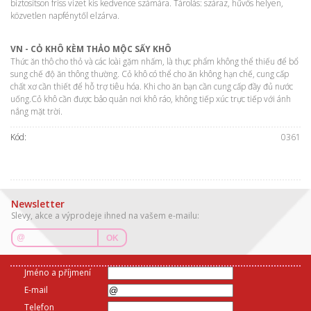
biztosítson friss vizet kis kedvence számára. Tárolás: száraz, hűvös helyen,
közvetlen napfénytől elzárva.
VN - CỎ KHÔ KÈM THẢO MỘC SẤY KHÔ
Thức ăn thô cho thỏ và các loài gặm nhấm, là thực phẩm không thể thiếu để bổ
sung chế độ ăn thông thường. Cỏ khô có thể cho ăn không hạn chế, cung cấp
chất xơ cần thiết để hỗ trợ tiêu hóa. Khi cho ăn bạn cần cung cấp đầy đủ nước
uống.Cỏ khô cần được bảo quản nơi khô ráo, không tiếp xúc trực tiếp với ánh
nắng mặt trời.
Kód:
0361
Newsletter
Slevy, akce a výprodeje ihned na vašem e-mailu:
OK
Jméno a příjmení
E-mail
Telefon