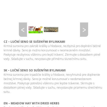
CZ – LUČNÍ SENO SE SUŠENÝMI BYLINKAMI
Krmná surovina pro zakrslé králíky a hlodavce, nezbytná pro doplnění běžné
krmné dávky. Seno je možno konzumovat v neomezeném množství.
Poskytuje nezbytnou vlákninu pro lepší trávení. Zkrmujte s dostatkem pitné
vody. Skladujte v suchu, nevystavujte přímému slunečnímu svitu.
SK – LUČNÍ SENO SO SUŠENÝMI BYLINKAMI
Kŕmna surovina pre trpasličie králiky a hlodavce, nevyhnutná pre doplnenie
bežnej kŕmnej dávky. Seno je možné konzumovať v neobmedzenom
množstve. Poskytuje potrebnú vlákninu pre lepšie trávenie. Skrmujte s
dostatkom pitnej vody. Skladujte v suchu, nevystavujte priamemu slnečnému
svitu.
EN – MEADOW HAY WITH DRIED HERBS