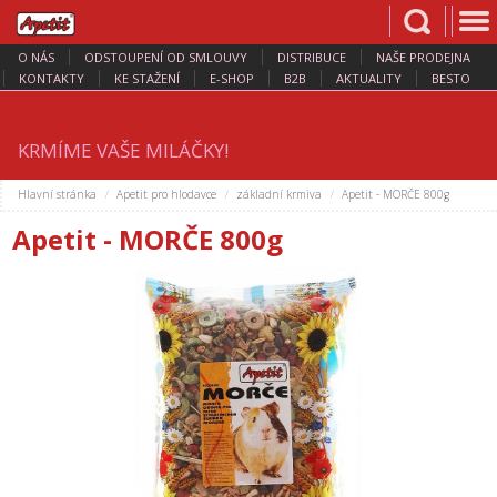
O NÁS
ODSTOUPENÍ OD SMLOUVY
DISTRIBUCE
NAŠE PRODEJNA
KONTAKTY
KE STAŽENÍ
E-SHOP
B2B
AKTUALITY
BESTO
KRMÍME VAŠE MILÁČKY!
Hlavní stránka
Apetit pro hlodavce
základní krmiva
Apetit - MORČE 800g
Apetit - MORČE 800g