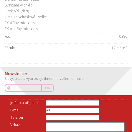
Svatojánský chléb
Čirok bílý (dari)
Granule voltěškové - velké
EX křížky mix barev
EX kroužky mix barev
Kód:
0380
Záruka:
12 měsíců
Newsletter
Slevy, akce a výprodeje ihned na vašem e-mailu:
OK
Jméno a příjmení
E-mail
Telefon
Vzkaz