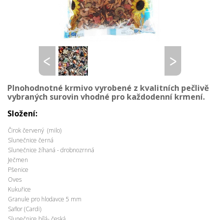
Plnohodnotné krmivo vyrobené z kvalitních pečlivě
vybraných surovin vhodné pro každodenní krmení.
Složení:
Čirok červený (milo)
Slunečnice černá
Slunečnice žíhaná - drobnozrnná
Ječmen
Pšenice
Oves
Kukuřice
Granule pro hlodavce 5 mm
Saflor (Cardi)
Slunečnice bílá- česká