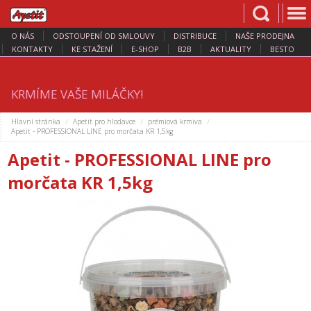
O NÁS
ODSTOUPENÍ OD SMLOUVY
DISTRIBUCE
NAŠE PRODEJNA
KONTAKTY
KE STAŽENÍ
E-SHOP
B2B
AKTUALITY
BESTO
KRMÍME VAŠE MILÁČKY!
Hlavní stránka
Apetit pro hlodavce
prémiová krmiva
Apetit - PROFESSIONAL LINE pro morčata KR 1,5kg
Apetit - PROFESSIONAL LINE pro
morčata KR 1,5kg