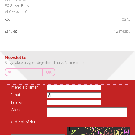
EX Green Rolls
Vločky ovesné
Kód:
0342
Záruka:
12 měsíců
Newsletter
Slevy, akce a výprodeje ihned na vašem e-mailu:
OK
Jméno a příjmení
E-mail
Telefon
Vzkaz
kód z obrázku