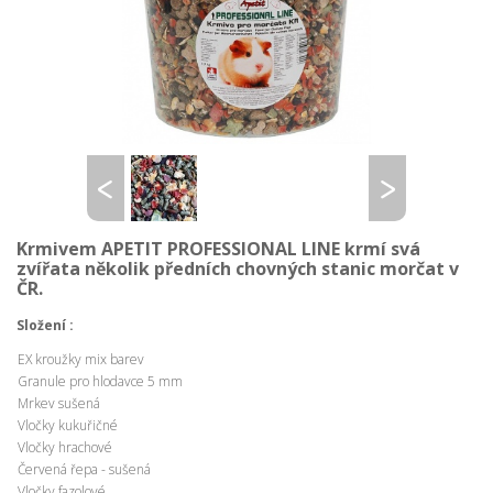
Krmivem APETIT PROFESSIONAL LINE krmí svá
zvířata několik předních chovných stanic morčat v
ČR.
Složení :
EX kroužky mix barev
Granule pro hlodavce 5 mm
Mrkev sušená
Vločky kukuřičné
Vločky hrachové
Červená řepa - sušená
Vločky fazolové