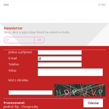
Kód:
0188
Newsletter
Slevy, akce a výprodeje ihned na vašem e-mailu:
OK
Jméno a příjmení
E-mail
Telefon
Vzkaz
kód z obrázku
Provozovatel:
Odeslat
Jindřich Šíp - Chovprodej