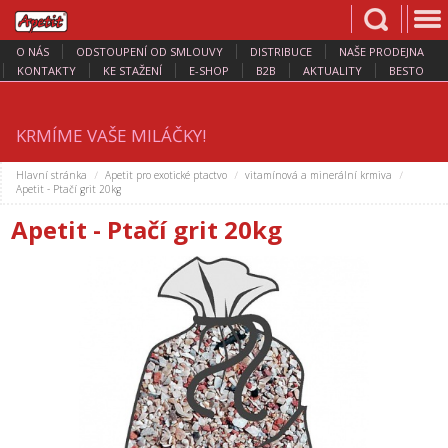
O NÁS
ODSTOUPENÍ OD SMLOUVY
DISTRIBUCE
NAŠE PRODEJNA
KONTAKTY
KE STAŽENÍ
E-SHOP
B2B
AKTUALITY
BESTO
KRMÍME VAŠE MILÁČKY!
Hlavní stránka
Apetit pro exotické ptactvo
vitamínová a minerální krmiva
Apetit - Ptačí grit 20kg
Apetit - Ptačí grit 20kg