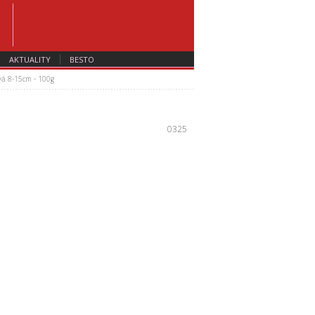
AKTUALITY
BESTO
avá 8-15cm - 100g
0325