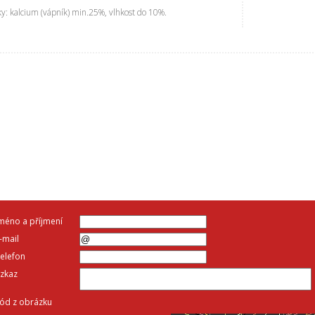
ky: kalcium (vápník) min.25%, vlhkost do 10%.
méno a příjmení
-mail
elefon
zkaz
ód z obrázku