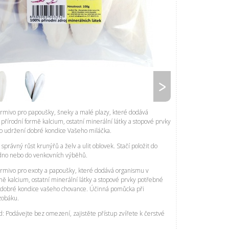
rmivo pro papoušky, šneky a malé plazy, které dodává
přírodní formě kalcium, ostatní minerální látky a stopové prvky
o udržení dobré kondice Vašeho miláčka.
 správný růst krunýřů a želv a ulit oblovek. Stačí položit do
 dno nebo do venkovních výběhů.
rmivo pro exoty a papoušky, které dodává organismu v
mě kalcium, ostatní minerální látky a stopové prvky potřebné
 dobré kondice vašeho chovance. Účinná pomůcka při
zobáku.
 Podávejte bez omezení, zajistěte přístup zvířete k čerstvé