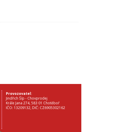
Provozovatel:
Jindřich Šíp - Chovprodej
Krále Jana 274, 583 01 Chotěboř
IČO: 13209132, DIČ: CZ6905302162