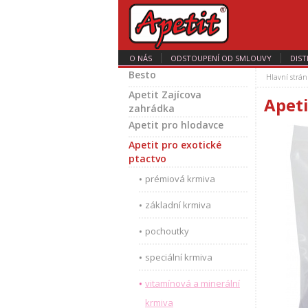
O NÁS
ODSTOUPENÍ OD SMLOUVY
DIST
Besto
Hlavní strán
Apetit Zajícova
Apeti
zahrádka
Apetit pro hlodavce
Apetit pro exotické
ptactvo
prémiová krmiva
základní krmiva
pochoutky
speciální krmiva
vitamínová a minerální
krmiva