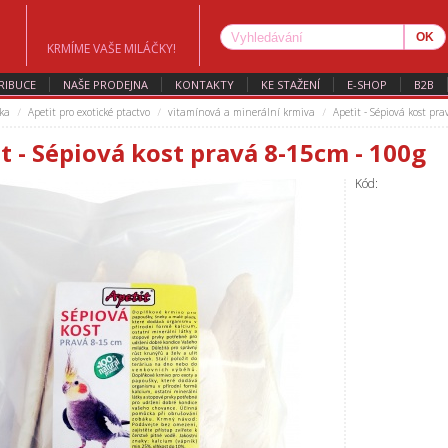
KRMÍME VAŠE MILÁČKY!
RIBUCE
NAŠE PRODEJNA
KONTAKTY
KE STAŽENÍ
E-SHOP
B2B
ka
Apetit pro exotické ptactvo
vitamínová a minerální krmiva
Apetit - Sépiová kost pr
t - Sépiová kost pravá 8-15cm - 100g
Kód: