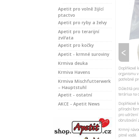
Apetit pro volně žijící
ptactvo
Apetit pro ryby a želvy
Apetit pro terarijní
zvířata
Apetit pro kočky
Apetit - krmné suroviny
Krmiva deuka
Doplňkové k
Krmiva Havens
organismu v 
potřebné pr
Krmiva Mischfutterwerk
– Hauptstuhl
Důležitá pro
teráriua na
Apetit - ostatní
AKCE - Apetit News
Doplňkové k
přírodní for
pro udržení
obrušování 
Krmný návod:
pitné vodě.