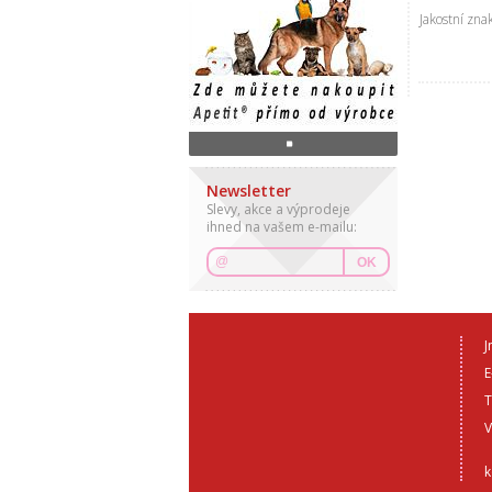
Jakostní zna
Newsletter
Slevy, akce a výprodeje
ihned na vašem e-mailu:
OK
J
E
T
V
k