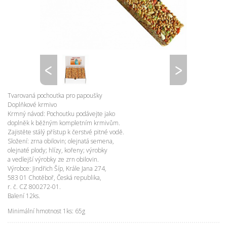
Tvarovaná pochoutka pro papoušky
Doplňkové krmivo
Krmný návod: Pochoutku podávejte jako
doplněk k běžným kompletním krmivům.
Zajistěte stálý přístup k čerstvé pitné vodě.
Složení: zrna obilovin; olejnatá semena,
olejnaté plody; hlízy, kořeny; výrobky
a vedlejší výrobky ze zrn obilovin.
Výrobce: Jindřich Šíp, Krále Jana 274,
583 01 Chotěboř, Česká republika,
r. č. CZ 800272-01.
Balení 12ks.
Minimální hmotnost 1ks: 65g