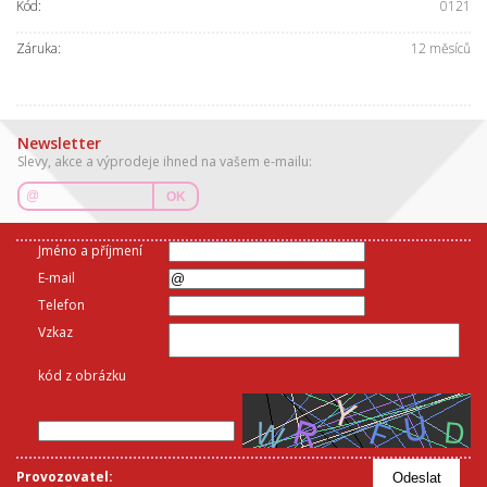
Kód:
0121
Záruka:
12 měsíců
Newsletter
Slevy, akce a výprodeje ihned na vašem e-mailu:
OK
Jméno a příjmení
E-mail
Telefon
Vzkaz
kód z obrázku
Provozovatel:
Odeslat