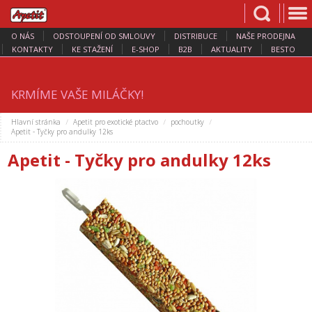
O NÁS
ODSTOUPENÍ OD SMLOUVY
DISTRIBUCE
NAŠE PRODEJNA
KONTAKTY
KE STAŽENÍ
E-SHOP
B2B
AKTUALITY
BESTO
KRMÍME VAŠE MILÁČKY!
Hlavní stránka
Apetit pro exotické ptactvo
pochoutky
Apetit - Tyčky pro andulky 12ks
Apetit - Tyčky pro andulky 12ks