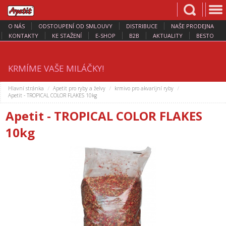
O NÁS
ODSTOUPENÍ OD SMLOUVY
DISTRIBUCE
NAŠE PRODEJNA
KONTAKTY
KE STAŽENÍ
E-SHOP
B2B
AKTUALITY
BESTO
KRMÍME VAŠE MILÁČKY!
Hlavní stránka
Apetit pro ryby a želvy
krmivo pro akvarijní ryby
Apetit - TROPICAL COLOR FLAKES 10kg
Apetit - TROPICAL COLOR FLAKES
10kg