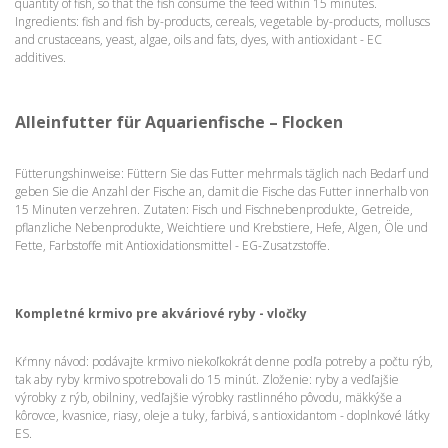
quantity of fish, so that the fish consume the feed within 15 minutes.
Ingredients: fish and fish by-products, cereals, vegetable by-products, molluscs
and crustaceans, yeast, algae, oils and fats, dyes, with antioxidant - EC
additives.
Alleinfutter für Aquarienfische – Flocken
Fütterungshinweise: Füttern Sie das Futter mehrmals täglich nach Bedarf und
geben Sie die Anzahl der Fische an, damit die Fische das Futter innerhalb von
15 Minuten verzehren. Zutaten: Fisch und Fischnebenprodukte, Getreide,
pflanzliche Nebenprodukte, Weichtiere und Krebstiere, Hefe, Algen, Öle und
Fette, Farbstoffe mit Antioxidationsmittel - EG-Zusatzstoffe.
Kompletné krmivo pre akváriové ryby - vločky
Kŕmny návod: podávajte krmivo niekoľkokrát denne podľa potreby a počtu rýb,
tak aby ryby krmivo spotrebovali do 15 minút. Zloženie: ryby a vedľajšie
výrobky z rýb, obilniny, vedľajšie výrobky rastlinného pôvodu, mäkkýše a
kôrovce, kvasnice, riasy, oleje a tuky, farbivá, s antioxidantom - doplnkové látky
ES.