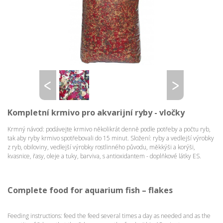
Kompletní krmivo pro akvarijní ryby - vločky
Krmný návod: podávejte krmivo několikrát denně podle potřeby a počtu ryb,
tak aby ryby krmivo spotřebovali do 15 minut. Složení: ryby a vedlejší výrobky
z ryb, obiloviny, vedlejší výrobky rostlinného původu, měkkýši a korýši,
kvasnice, řasy, oleje a tuky, barviva, s antioxidantem - doplňkové látky ES.
Complete food for aquarium fish – flakes
Feeding instructions: feed the feed several times a day as needed and as the