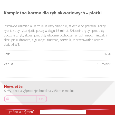
Kompletna karma dla ryb akwariowych – płatki
Instrukcje karmienia: karm kilka razy dziennie, zależnie od potrzeb i liczby
ryb, tak aby ryba zjadła paszę w ciągu 15 minut. Składniki: ryby i produkty
uboczne z ryb, zboża, produkty uboczne pochodzenia roślinnego, mięczaki i
skorupiaki, drożdże, algi, oleje i tłuszcze, barwniki, z przeciwutleniaczem -
dodatki WE.
Kód:
0228
Záruka:
18 měsíců
Newsletter
Slevy, akce a výprodeje ihned na vašem e-mailu:
OK
Jméno a příjmení