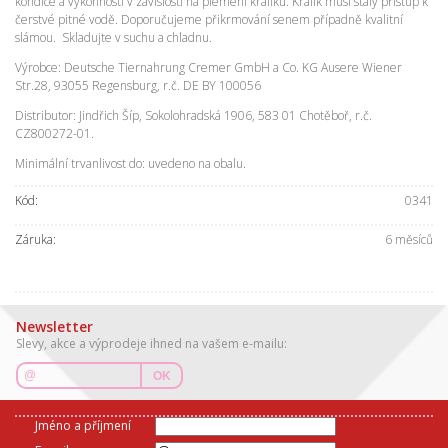
kondice a výkonnosti v závislosti na plemeni králíků. Králík musí stálý přístup k
čerstvé pitné vodě. Doporučujeme přikrmování senem případně kvalitní
slámou. Skladujte v suchu a chladnu.
Výrobce: Deutsche Tiernahrung Cremer GmbH a Co. KG Ausere Wiener
Str.28, 93055 Regensburg, r.č. DE BY 100056
Distributor: Jindřich Šíp, Sokolohradská 1906, 583 01 Chotěboř, r.č.
CZ800272-01.
Minimální trvanlivost do: uvedeno na obalu.
Kód:
0341
Záruka:
6 měsíců
Newsletter
Slevy, akce a výprodeje ihned na vašem e-mailu:
OK
Jméno a příjmení