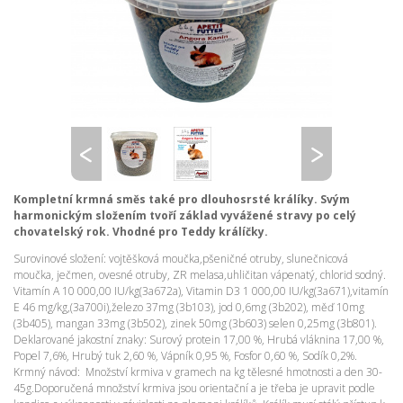
Kompletní krmná směs také pro dlouhosrsté králíky. Svým
harmonickým složením tvoří základ vyvážené stravy po celý
chovatelský rok. Vhodné pro Teddy králíčky.
Surovinové složení: vojtěšková moučka,pšeničné otruby, slunečnicová
moučka, ječmen, ovesné otruby, ZR melasa,uhličitan vápenatý, chlorid sodný.
Vitamín A 10 000,00 IU/kg(3a672a), Vitamin D3 1 000,00 IU/kg(3a671),vitamín
E 46 mg/kg,(3a700i),železo 37mg (3b103), jod 0,6mg (3b202), měď 10mg
(3b405), mangan 33mg (3b502), zinek 50mg (3b603) selen 0,25mg (3b801).
Deklarované jakostní znaky: Surový protein 17,00 %, Hrubá vláknina 17,00 %,
Popel 7,6%, Hrubý tuk 2,60 %, Vápník 0,95 %, Fosfor 0,60 %, Sodík 0,2%.
Krmný návod: Množství krmiva v gramech na kg tělesné hmotnosti a den 30-
45g.Doporučená množství krmiva jsou orientační a je třeba je upravit podle