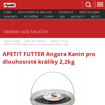
O NÁS
ODSTOUPENÍ OD SMLOUVY
DISTRIBUCE
NAŠE PRODEJNA
KONTAKTY
KE STAŽENÍ
E-SHOP
B2B
AKTUALITY
BESTO
KRMÍME VAŠE MILÁČKY!
Hlavní stránka
Apetit pro hlodavce
základní krmiva
APETIT FUTTER Angora Kanin pro dlouhosrsté králíky 2,2kg
APETIT FUTTER Angora Kanin pro
dlouhosrsté králíky 2,2kg