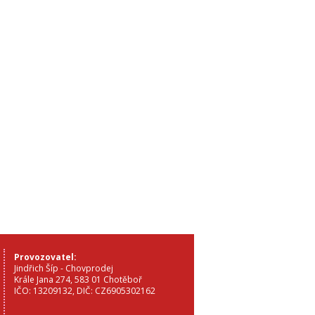
Provozovatel:
Jindřich Šíp - Chovprodej
Krále Jana 274, 583 01 Chotěboř
IČO: 13209132, DIČ: CZ6905302162