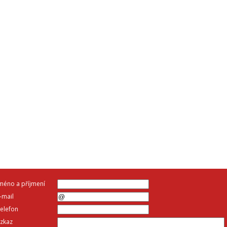
méno a příjmení
-mail
elefon
zkaz