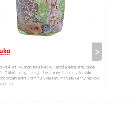
 zakrslé králíky, morčata a křečky. Pestrá a lehce stravitelná
s. Zklidňující bylinné výtažky z máty, česneku a fenyklu.
é pro dodání extra vitamínu C vašemu morčeti. Cenný řepkový
rsti lesk.