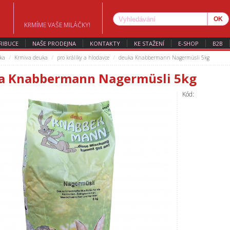
KRMÍME VAŠE MILÁČKY!
RIBUCE
NAŠE PRODEJNA
KONTAKTY
KE STAŽENÍ
E-SHOP
B2B
ka
Krmiva deuka
pro králíky a hlodavce
deuka Knabbermann Nagermüsli 5kg
a Knabbermann Nagermüsli 5kg
Kód: