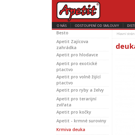
O NÁS
ODSTOUPENÍ OD SMLOUVY
DIST
Besto
Hlavní strán
Apetit Zajícova
deuk
zahrádka
Apetit pro hlodavce
Apetit pro exotické
ptactvo
Apetit pro volně žijící
ptactvo
Apetit pro ryby a želvy
Apetit pro terarijní
zvířata
Apetit pro kočky
Apetit - krmné suroviny
Krmiva deuka