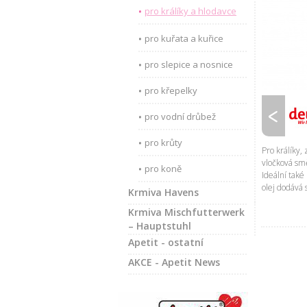
pro králíky a hlodavce
pro kuřata a kuřice
pro slepice a nosnice
pro křepelky
pro vodní drůbež
pro krůty
Pro králíky,
vločková smě
pro koně
Ideální tak
olej dodává s
Krmiva Havens
Krmiva Mischfutterwerk
– Hauptstuhl
Apetit - ostatní
AKCE - Apetit News