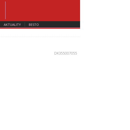
AKTUALITY
BESTO
DK355007055