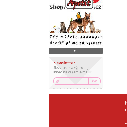
Newsletter
Slevy, akce a výprodeje
ihned na vašem e-mailu:
OK
J
E
T
V