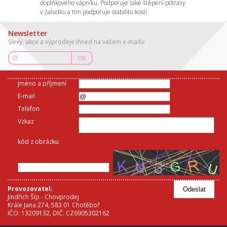
doplňkového vápníku. Podporuje také štěpení potravy
v žaludku a tím podporuje stabilitu kostí.
Newsletter
Slevy, akce a výprodeje ihned na vašem e-mailu:
OK
Jméno a příjmení
E-mail
Telefon
Vzkaz
kód z obrázku
Provozovatel:
Odeslat
Jindřich Šíp - Chovprodej
Krále Jana 274, 583 01 Chotěboř
IČO: 13209132, DIČ: CZ6905302162