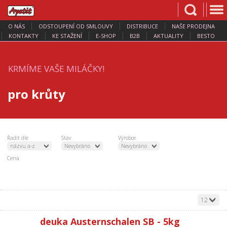
O NÁS
ODSTOUPENÍ OD SMLOUVY
DISTRIBUCE
NAŠE PRODEJNA
KONTAKTY
KE STAŽENÍ
E-SHOP
B2B
AKTUALITY
BESTO
KRMÍME VAŠE MILÁČKY!
pro krůty
Řadit dle
Stav
Výrobce
názvu a-z
Nevybráno
Nevybráno
Cena
12
deuka Austernschalen SB - 5kg