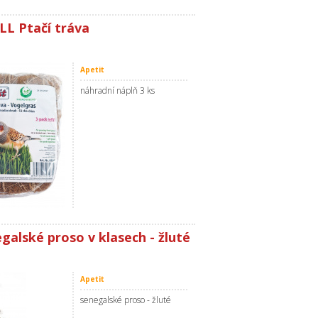
ILL Ptačí tráva
Apetit
náhradní náplň 3 ks
egalské proso v klasech - žluté
Apetit
senegalské proso - žluté