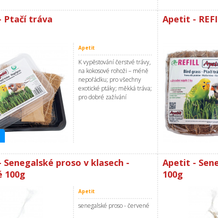
- Ptačí tráva
Apetit - REF
Apetit
K vypěstování čerstvé trávy,
na kokosové rohoži – méně
nepořádku; pro všechny
exotické ptáky; měkká tráva;
pro dobré zažívání
- Senegalské proso v klasech -
Apetit - Sen
é 100g
100g
Apetit
senegalské proso - červené