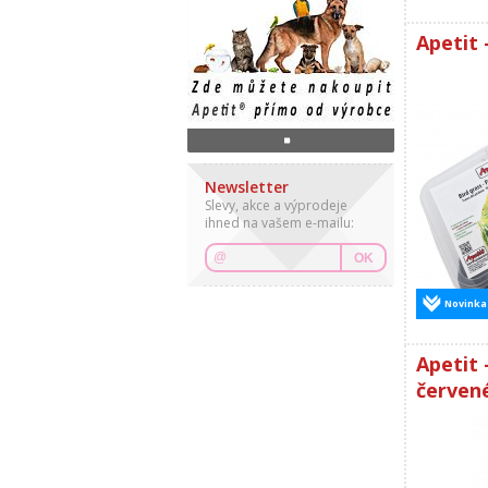
Apetit 
Newsletter
Slevy, akce a výprodeje
ihned na vašem e-mailu:
OK
Novinka
Apetit 
červen