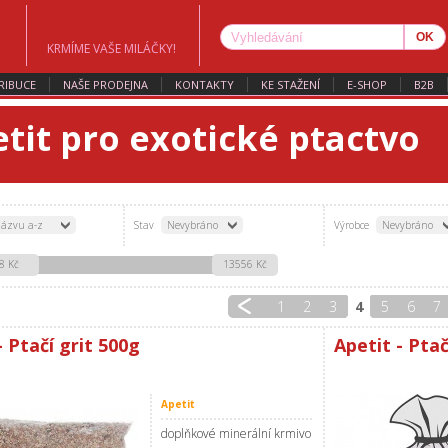
KRMÍME VAŠE MILÁČKY!
RIBUCE
NAŠE PRODEJNA
KONTAKTY
KE STAŽENÍ
E-SHOP
B2B
tit pro exotické ptactvo
ázvu a-z
Stav
Nevybráno
Výrobce
Nevybráno
8 Kč
13556 Kč
1
2
3
4
5
6
7
- Ptačí grit 500g
Apetit - Pta
Apetit
doplňkové minerální krmivo