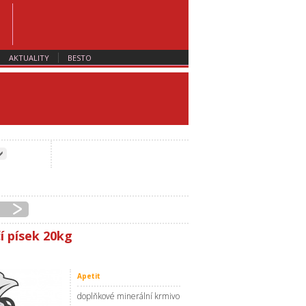
AKTUALITY
BESTO
čí písek 20kg
Apetit
doplňkové minerální krmivo