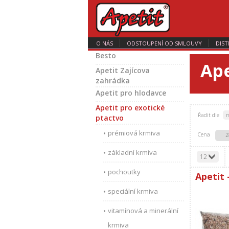
O NÁS
ODSTOUPENÍ OD SMLOUVY
DIST
Besto
Ape
Apetit Zajícova
zahrádka
Apetit pro hlodavce
Apetit pro exotické
Řadit dle
n
ptactvo
prémiová krmiva
Cena
2
základní krmiva
12
pochoutky
Apetit 
speciální krmiva
vitamínová a minerální
krmiva