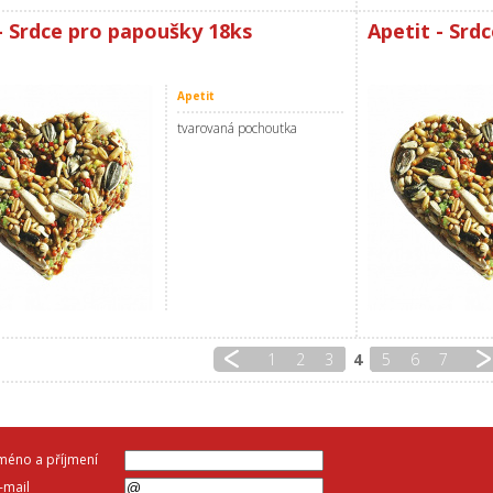
- Srdce pro papoušky 18ks
Apetit - Srd
Apetit
tvarovaná pochoutka
1
2
3
4
5
6
7
méno a příjmení
-mail