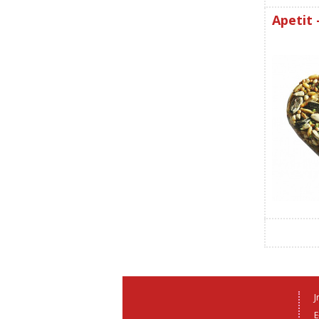
Apetit 
J
E