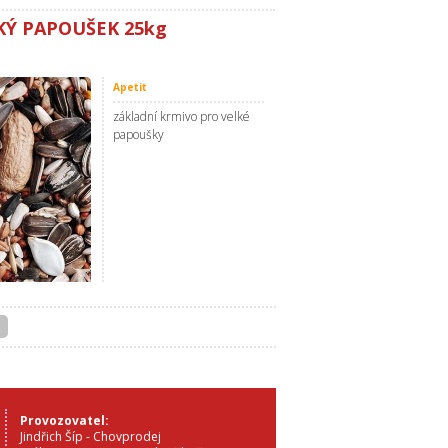
LKÝ PAPOUŠEK 25kg
Apetit
základní krmivo pro velké
papoušky
Provozovatel:
Jindřich Šíp - Chovprodej