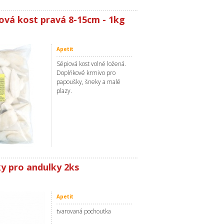
iová kost pravá 8-15cm - 1kg
Apetit
Sépiová kost volně ložená.
Doplňkové krmivo pro
papoušky, šneky a malé
plazy.
ky pro andulky 2ks
Apetit
tvarovaná pochoutka