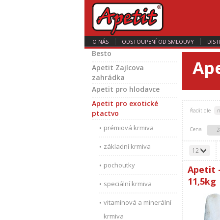
O NÁS
ODSTOUPENÍ OD SMLOUVY
DIST
Besto
Ape
Apetit Zajícova
zahrádka
Apetit pro hlodavce
Apetit pro exotické
Řadit dle
n
ptactvo
prémiová krmiva
Cena
2
základní krmiva
12
pochoutky
Apetit 
11,5kg
speciální krmiva
vitamínová a minerální
krmiva