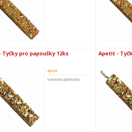
- Tyčky pro papoušky 12ks
Apetit - Tyč
Apetit
tvarovaná pochoutka