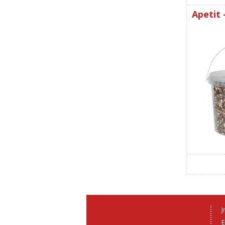
Apetit
J
E