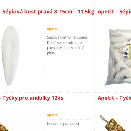
- Sépiová kost pravá 8-15cm - 11,5kg
Apetit - Sép
Apetit
Sépiová kost volně ložená.
Doplňkové krmivo pro
papoušky, šneky a malé
plazy.
- Tyčky pro andulky 12ks
Apetit - Tyč
Apetit
tvarovaná pochoutka