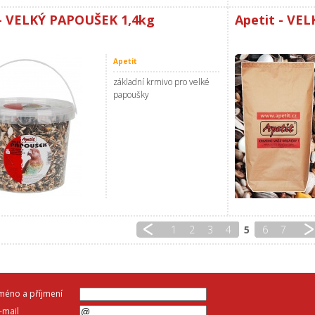
 - VELKÝ PAPOUŠEK 1,4kg
Apetit - VE
Apetit
základní krmivo pro velké
papoušky
1
2
3
4
5
6
7
méno a příjmení
-mail