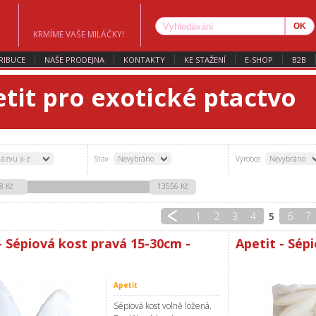
KRMÍME VAŠE MILÁČKY!
RIBUCE
NAŠE PRODEJNA
KONTAKTY
KE STAŽENÍ
E-SHOP
B2B
tit pro exotické ptactvo
ázvu a-z
Stav
Nevybráno
Výrobce
Nevybráno
8 Kč
13556 Kč
1
2
3
4
5
6
7
- Sépiová kost pravá 15-30cm -
Apetit - Sép
Apetit
Sépiová kost volně ložená.