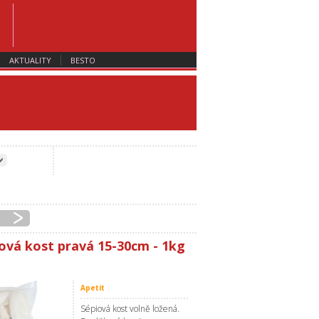
AKTUALITY
BESTO
iová kost pravá 15-30cm - 1kg
Apetit
Sépiová kost volně ložená.